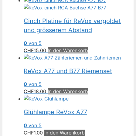
sortiert
Cinch Platine für ReVox vergoldet
und grösserem Abstand
0
von 5
CHF
15.00
In den Warenkorb
ReVox A77 und B77 Riemenset
0
von 5
CHF
18.00
In den Warenkorb
Glühlampe ReVox A77
0
von 5
CHF
1.00
In den Warenkorb