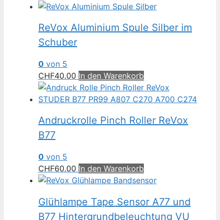
ReVox Aluminium Spule Silber im
Schuber
0
von 5
CHF
40.00
In den Warenkorb
Andruckrolle Pinch Roller ReVox
B77
0
von 5
CHF
60.00
In den Warenkorb
Glühlampe Tape Sensor A77 und
B77 Hintergrundbeleuchtung VU