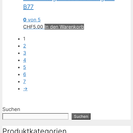
B77
0
von 5
CHF
5.00
In den Warenkorb
1
2
3
4
5
6
7
→
Suchen
Suchen
Produktkategorien