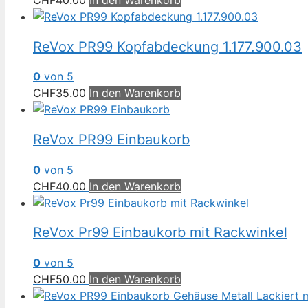
CHF
40.00
In den Warenkorb
ReVox PR99 Kopfabdeckung 1.177.900.03
0
von 5
CHF
35.00
In den Warenkorb
ReVox PR99 Einbaukorb
0
von 5
CHF
40.00
In den Warenkorb
ReVox Pr99 Einbaukorb mit Rackwinkel
0
von 5
CHF
50.00
In den Warenkorb