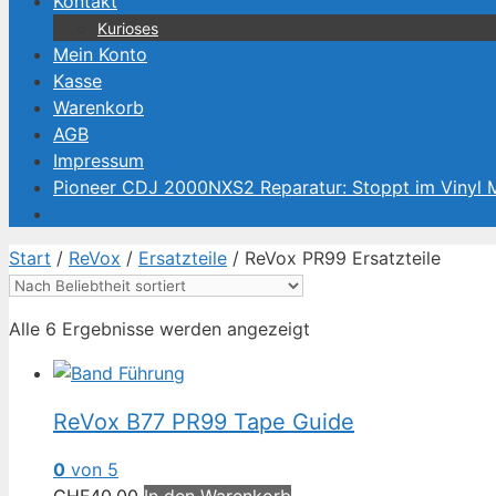
Kontakt
Kurioses
Mein Konto
Kasse
Warenkorb
AGB
Impressum
Pioneer CDJ 2000NXS2 Reparatur: Stoppt im Vinyl
Start
/
ReVox
/
Ersatzteile
/ ReVox PR99 Ersatzteile
Nach
Alle 6 Ergebnisse werden angezeigt
Beliebtheit
sortiert
ReVox B77 PR99 Tape Guide
0
von 5