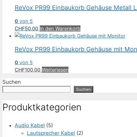
ReVox PR99 Einbaukorb Gehäuse Metall L
0
von 5
CHF
50.00
In den Warenkorb
ReVox PR99 Einbaukorb Gehäuse mit Mon
0
von 5
CHF
100.00
Weiterlesen
Suchen
Suchen
Produktkategorien
Audio Kabel
(5)
Lautsprecher Kabel
(2)