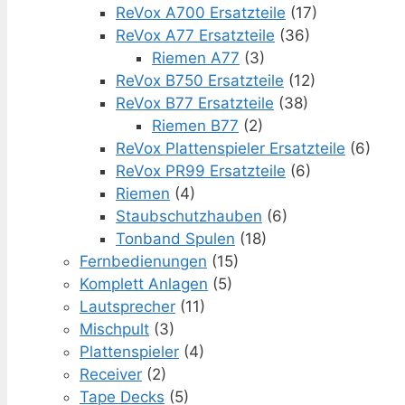
ReVox A700 Ersatzteile
(17)
ReVox A77 Ersatzteile
(36)
Riemen A77
(3)
ReVox B750 Ersatzteile
(12)
ReVox B77 Ersatzteile
(38)
Riemen B77
(2)
ReVox Plattenspieler Ersatzteile
(6)
ReVox PR99 Ersatzteile
(6)
Riemen
(4)
Staubschutzhauben
(6)
Tonband Spulen
(18)
Fernbedienungen
(15)
Komplett Anlagen
(5)
Lautsprecher
(11)
Mischpult
(3)
Plattenspieler
(4)
Receiver
(2)
Tape Decks
(5)