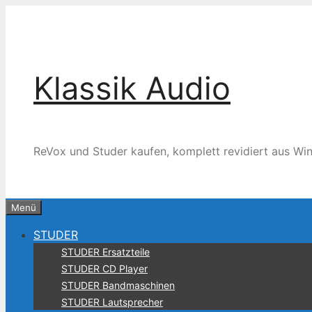
Zum
Inhalt
springen
Klassik Audio
ReVox und Studer kaufen, komplett revidiert aus Win
Menü
STUDER
STUDER Ersatzteile
STUDER CD Player
STUDER Bandmaschinen
STUDER Lautsprecher