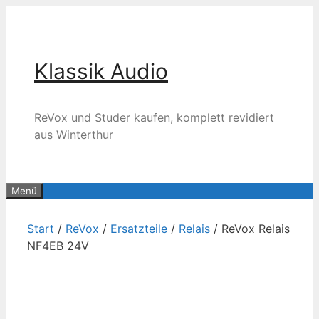
Zum
Inhalt
springen
Klassik Audio
ReVox und Studer kaufen, komplett revidiert
aus Winterthur
Menü
Start
/
ReVox
/
Ersatzteile
/
Relais
/ ReVox Relais
NF4EB 24V