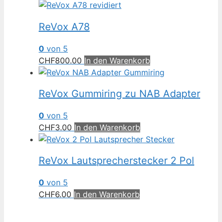
ReVox A78
0
von 5
CHF
800.00
In den Warenkorb
ReVox Gummiring zu NAB Adapter
0
von 5
CHF
3.00
In den Warenkorb
ReVox Lautsprecherstecker 2 Pol
0
von 5
CHF
6.00
In den Warenkorb