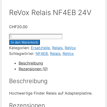
ReVox Relais NF4EB 24V
CHF
20.00
ReVox
Relais
In den Warenkorb
NF4EB
Kategorien:
Ersatzteile
,
Relais
,
ReVox
24V
Schlagwörter:
NF4EB
,
Relais
,
ReVox
Menge
Beschreibung
Rezensionen (0)
Beschreibung
Hochwertige Finder Relais auf Adapterplatine.
Rezensionen