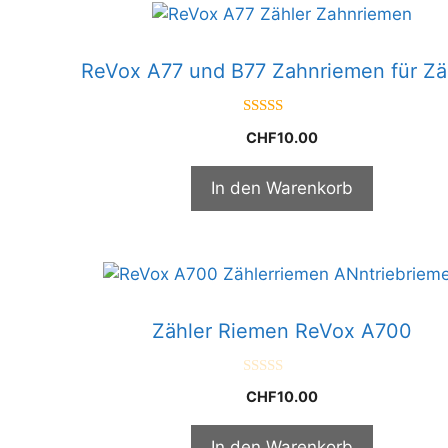
ReVox A77 und B77 Zahnriemen für Zä
3.00
CHF
10.00
von 5
In den Warenkorb
Zähler Riemen ReVox A700
0
CHF
10.00
v
o
n
5
In den Warenkorb