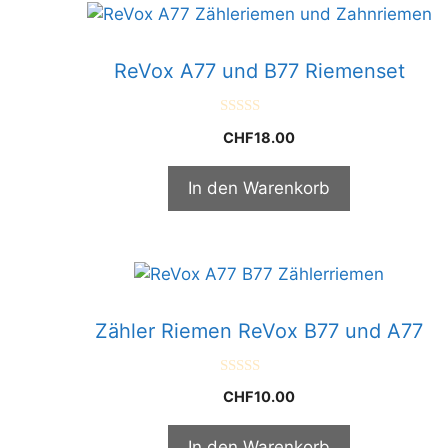
ReVox A77 und B77 Riemenset
0
CHF
18.00
v
o
n
5
In den Warenkorb
Zähler Riemen ReVox B77 und A77
0
CHF
10.00
v
o
n
5
In den Warenkorb