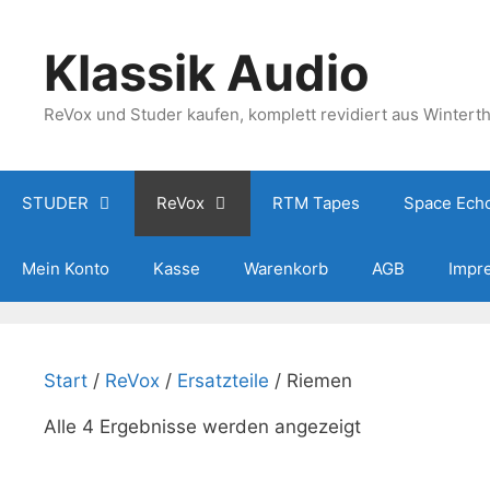
Zum
Inhalt
Klassik Audio
springen
ReVox und Studer kaufen, komplett revidiert aus Wintert
STUDER
ReVox
RTM Tapes
Space Ech
Mein Konto
Kasse
Warenkorb
AGB
Impr
Start
/
ReVox
/
Ersatzteile
/ Riemen
Nach
Alle 4 Ergebnisse werden angezeigt
Beliebtheit
sortiert