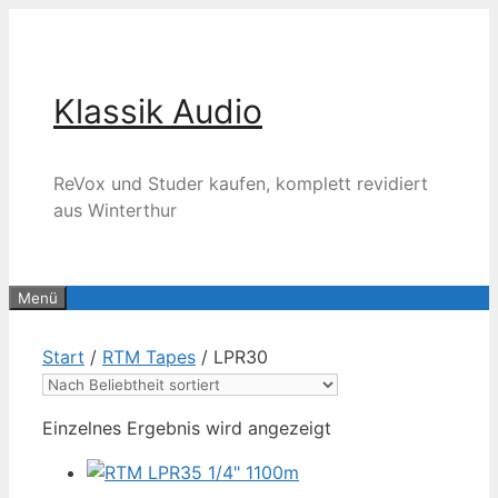
Zum
Inhalt
springen
Klassik Audio
ReVox und Studer kaufen, komplett revidiert
aus Winterthur
Menü
Start
/
RTM Tapes
/ LPR30
Einzelnes Ergebnis wird angezeigt