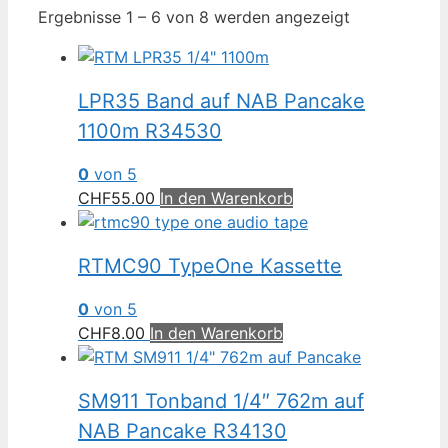
Nach
Ergebnisse 1 – 6 von 8 werden angezeigt
Beliebtheit
sortiert
LPR35 Band auf NAB Pancake
1100m R34530
0
von 5
CHF
55.00
In den Warenkorb
RTMC90 TypeOne Kassette
0
von 5
CHF
8.00
In den Warenkorb
SM911 Tonband 1/4″ 762m auf
NAB Pancake R34130