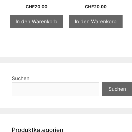
0
0
CHF
20.00
CHF
20.00
v
v
o
o
n
n
5
5
In den Warenkorb
In den Warenkorb
Suchen
Suchen
Produktkategorien