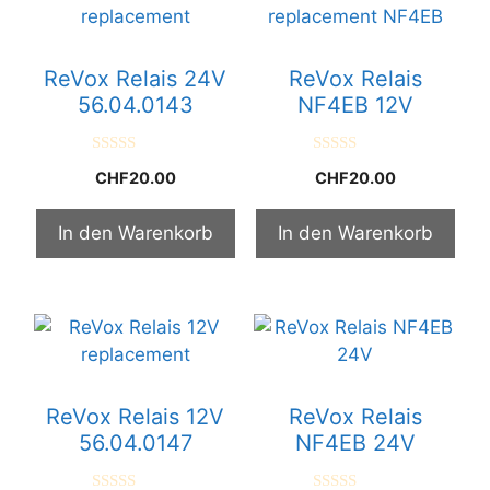
ReVox Relais 24V
ReVox Relais
56.04.0143
NF4EB 12V
0
0
CHF
20.00
CHF
20.00
v
v
o
o
n
n
5
5
In den Warenkorb
In den Warenkorb
ReVox Relais 12V
ReVox Relais
56.04.0147
NF4EB 24V