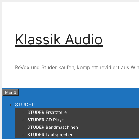
Zum
Inhalt
springen
Klassik Audio
ReVox und Studer kaufen, komplett revidiert aus Win
Menü
STUDER
STUDER Ersatzteile
STUDER CD Player
STUDER Bandmaschinen
STUDER Lautsprecher