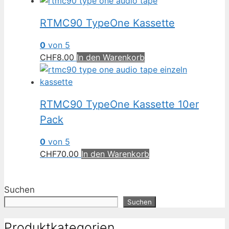
sortiert
RTMC90 TypeOne Kassette
0
von 5
CHF
8.00
In den Warenkorb
RTMC90 TypeOne Kassette 10er
Pack
0
von 5
CHF
70.00
In den Warenkorb
Suchen
Suchen
Produktkategorien