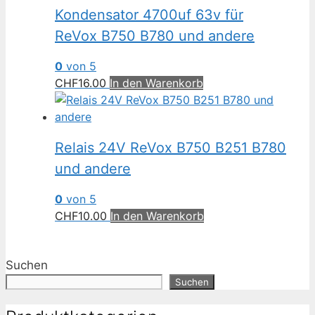
Kondensator 4700uf 63v für
ReVox B750 B780 und andere
0
von 5
CHF
16.00
In den Warenkorb
Relais 24V ReVox B750 B251 B780
und andere
0
von 5
CHF
10.00
In den Warenkorb
Suchen
Suchen