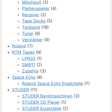
Mischpult
(3)
Plattenspieler
(4)
Receiver
(2)
Tape Decks
(5)
Tonband
(18)
Tuner
(8)
Verstärker
(9)
Roland
(7)
RTM Tapes
(8)
LPR30
(1)
SM911
(2)
Zubehör
(3)
Space Echo
(8)
Roland Space Echo Ersatzteile
(7)
STUDER
(11)
STUDER Bandmaschinen
(3)
STUDER CD Player
(1)
STUDER Ersatzteile
(2)