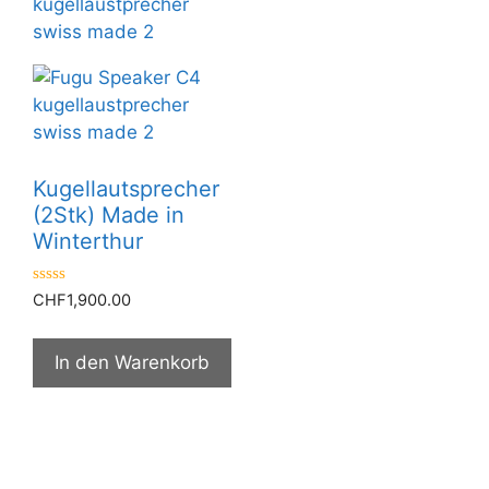
Kugellautsprecher
(2Stk) Made in
Winterthur
0
CHF
1,900.00
v
o
n
5
In den Warenkorb