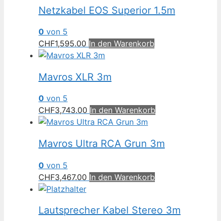
Netzkabel EOS Superior 1.5m
0
von 5
CHF
1,595.00
In den Warenkorb
Mavros XLR 3m
0
von 5
CHF
3,743.00
In den Warenkorb
Mavros Ultra RCA Grun 3m
0
von 5
CHF
3,467.00
In den Warenkorb
Lautsprecher Kabel Stereo 3m