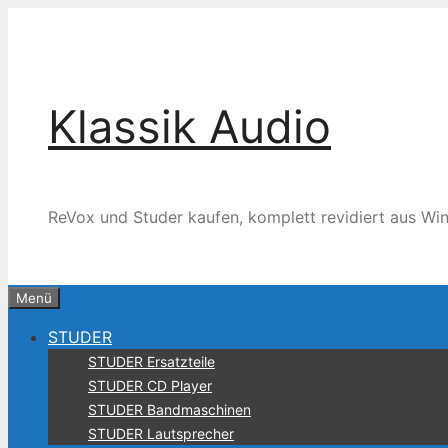
Zum
Inhalt
springen
Klassik Audio
ReVox und Studer kaufen, komplett revidiert aus Win
Menü
STUDER
STUDER Ersatzteile
STUDER CD Player
STUDER Bandmaschinen
STUDER Lautsprecher