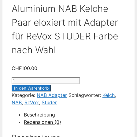
Aluminium NAB Kelche
Paar eloxiert mit Adapter
für ReVox STUDER Farbe
nach Wahl
CHF
100.00
Aluminium
NAB
In den Warenkorb
Kelche
Kategorie:
NAB Adapter
Schlagwörter:
Kelch
,
Paar
NAB
,
ReVox
,
Studer
eloxiert
Beschreibung
mit
Rezensionen (0)
Adapter
für