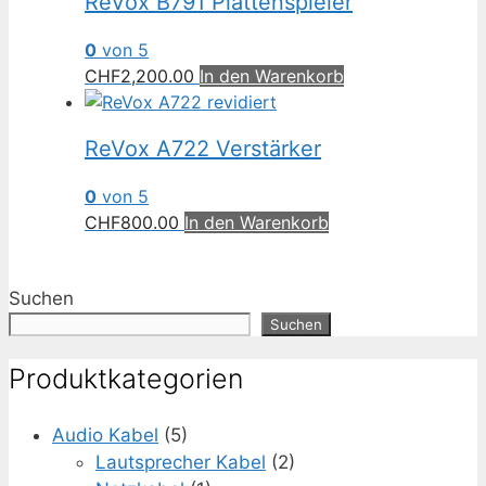
ReVox B791 Plattenspieler
0
von 5
CHF
2,200.00
In den Warenkorb
ReVox A722 Verstärker
0
von 5
CHF
800.00
In den Warenkorb
Suchen
Suchen
Produktkategorien
Audio Kabel
(5)
Lautsprecher Kabel
(2)