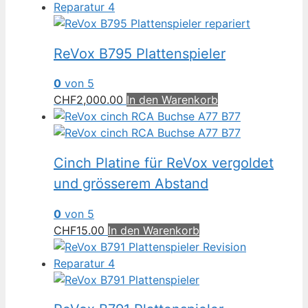
ReVox B795 Plattenspieler
0
von 5
CHF
2,000.00
In den Warenkorb
Cinch Platine für ReVox vergoldet
und grösserem Abstand
0
von 5
CHF
15.00
In den Warenkorb