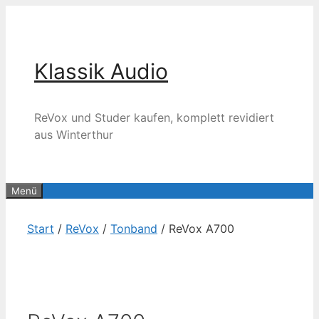
Zum
Inhalt
springen
Klassik Audio
ReVox und Studer kaufen, komplett revidiert
aus Winterthur
Menü
Start
/
ReVox
/
Tonband
/ ReVox A700