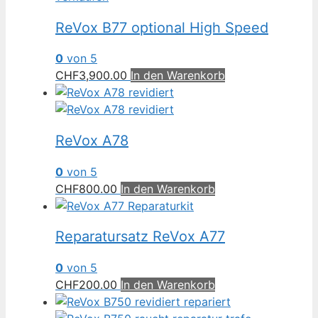
ReVox B77 optional High Speed
0
von 5
CHF
3,900.00
In den Warenkorb
ReVox A78
0
von 5
CHF
800.00
In den Warenkorb
Reparatursatz ReVox A77
0
von 5
CHF
200.00
In den Warenkorb