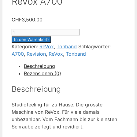
ReVox A700
CHF
3,500.00
ReVox
A700
In den Warenkorb
Menge
Kategorien:
ReVox
,
Tonband
Schlagwörter:
A700
,
Revision
,
ReVox
,
Tonband
Beschreibung
Rezensionen (0)
Beschreibung
Studiofeeling für zu Hause. Die grösste
Maschine von ReVox. Für viele damals
unbezahlbar. Vom Fachmann bis zur kleinsten
Schraube zerlegt und revidiert.