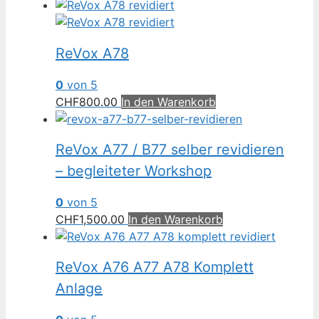
ReVox A78
0
von 5
CHF
800.00
In den Warenkorb
ReVox A77 / B77 selber revidieren
– begleiteter Workshop
0
von 5
CHF
1,500.00
In den Warenkorb
ReVox A76 A77 A78 Komplett
Anlage