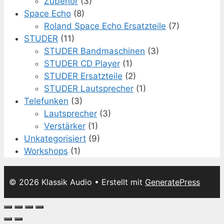
Zubehör
(3)
Space Echo
(8)
Roland Space Echo Ersatzteile
(7)
STUDER
(11)
STUDER Bandmaschinen
(3)
STUDER CD Player
(1)
STUDER Ersatzteile
(2)
STUDER Lautsprecher
(1)
Telefunken
(3)
Lautsprecher
(3)
Verstärker
(1)
Unkategorisiert
(9)
Workshops
(1)
© 2026 Klassik Audio
• Erstellt mit
GeneratePress