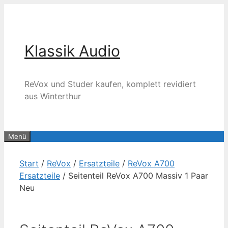
Zum
Inhalt
springen
Klassik Audio
ReVox und Studer kaufen, komplett revidiert
aus Winterthur
Menü
Start
/
ReVox
/
Ersatzteile
/
ReVox A700
Ersatzteile
/ Seitenteil ReVox A700 Massiv 1 Paar
Neu