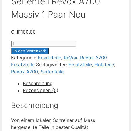
Seitenteil ReVox A700
Massiv 1 Paar Neu
CHF
100.00
Seitenteil
ReVox
In den Warenkorb
A700
Kategorien:
Ersatzteile
,
ReVox
,
ReVox A700
Massiv
Ersatzteile
Schlagwörter:
Ersatzteile
,
Holzteile
,
1
ReVox A700
,
Seitenteile
Paar
Beschreibung
Neu
Rezensionen (0)
Menge
Beschreibung
Von einem lokalen Schreiner auf Mass
hergestellte Teile in bester Qualität