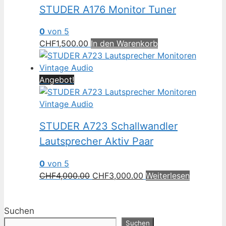
STUDER A176 Monitor Tuner
0
von 5
CHF
1,500.00
In den Warenkorb
Angebot!
STUDER A723 Schallwandler
Lautsprecher Aktiv Paar
0
von 5
Ursprünglicher
Aktueller
CHF
4,000.00
CHF
3,000.00
Weiterlesen
Preis
Preis
war:
ist:
Suchen
CHF4,000.00
CHF3,000.00.
Suchen