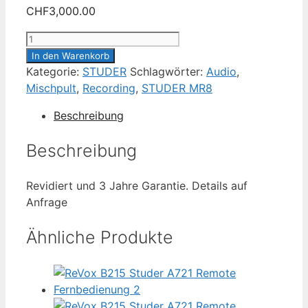
CHF
3,000.00
STUDER
MR8
In den Warenkorb
Mischpult
Kategorie:
STUDER
Schlagwörter:
Audio
,
Menge
Mischpult
,
Recording
,
STUDER MR8
Beschreibung
Beschreibung
Revidiert und 3 Jahre Garantie. Details auf
Anfrage
Ähnliche Produkte