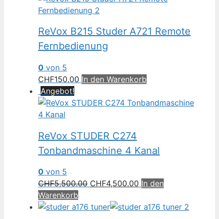
ReVox B215 Studer A721 Remote
Fernbedienung
0
von 5
CHF
150.00
In den Warenkorb
Angebot!
ReVox STUDER C274
Tonbandmaschine 4 Kanal
0
von 5
Ursprünglicher
Aktueller
CHF
5,500.00
CHF
4,500.00
In den
Preis
Preis
Warenkorb
war:
ist:
CHF5,500.00
CHF4,500.00.