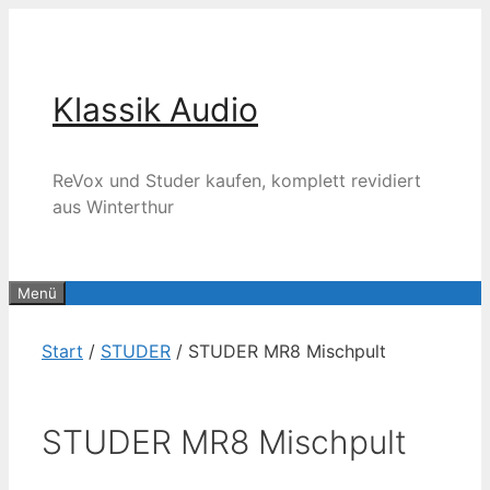
Zum
Inhalt
springen
Klassik Audio
ReVox und Studer kaufen, komplett revidiert
aus Winterthur
Menü
Start
/
STUDER
/ STUDER MR8 Mischpult
STUDER MR8 Mischpult