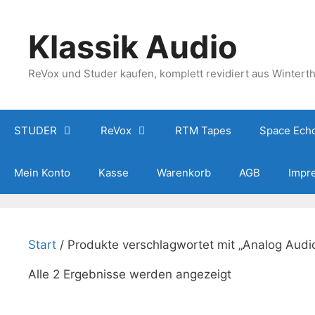
Zum
Inhalt
Klassik Audio
springen
ReVox und Studer kaufen, komplett revidiert aus Wintert
STUDER
ReVox
RTM Tapes
Space Ech
Mein Konto
Kasse
Warenkorb
AGB
Impr
Start
/ Produkte verschlagwortet mit „Analog Audi
Nach
Alle 2 Ergebnisse werden angezeigt
Beliebtheit
sortiert