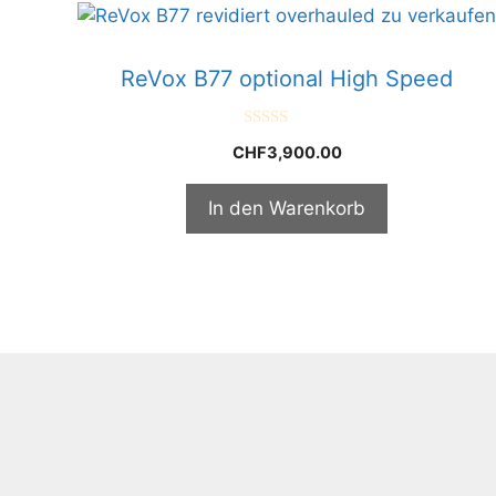
ReVox B77 optional High Speed
0
CHF
3,900.00
v
o
n
5
In den Warenkorb