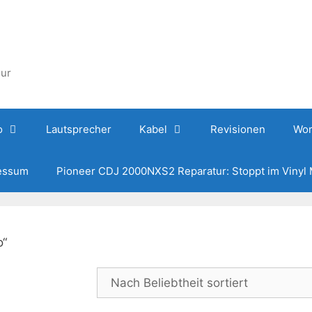
hur
o
Lautsprecher
Kabel
Revisionen
Wor
essum
Pioneer CDJ 2000NXS2 Reparatur: Stoppt im Vinyl
o“