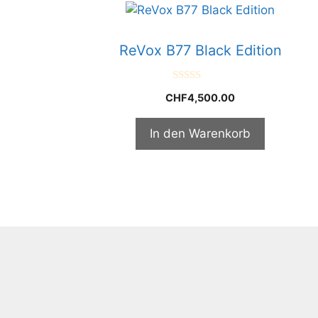
ReVox B77 Black Edition
0
CHF
4,500.00
v
o
n
5
In den Warenkorb