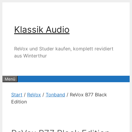
Zum
Inhalt
springen
Klassik Audio
ReVox und Studer kaufen, komplett revidiert
aus Winterthur
Menü
Start
/
ReVox
/
Tonband
/ ReVox B77 Black
Edition