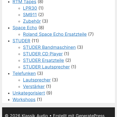
RTM Tapes
(8)
LPR30
(1)
SM911
(2)
Zubehör
(3)
Space Echo
(8)
Roland Space Echo Ersatzteile
(7)
STUDER
(11)
STUDER Bandmaschinen
(3)
STUDER CD Player
(1)
STUDER Ersatzteile
(2)
STUDER Lautsprecher
(1)
Telefunken
(3)
Lautsprecher
(3)
Verstärker
(1)
Unkategorisiert
(9)
Workshops
(1)
© 2026 Klassik Audio
• Erstellt mit
GeneratePress