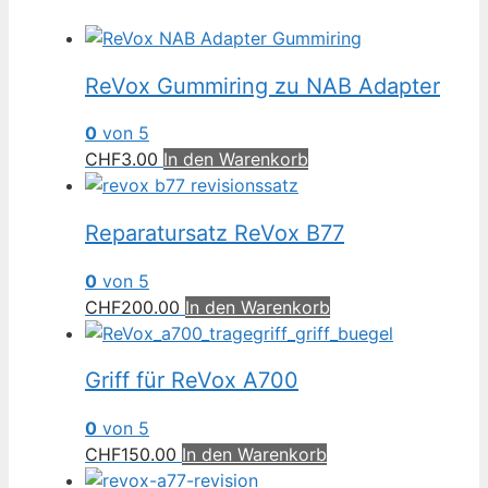
ReVox Gummiring zu NAB Adapter
0
von 5
CHF
3.00
In den Warenkorb
Reparatursatz ReVox B77
0
von 5
CHF
200.00
In den Warenkorb
Griff für ReVox A700
0
von 5
CHF
150.00
In den Warenkorb