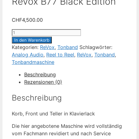
ReVox B77 Black Edition
CHF
4,500.00
ReVox
B77
In den Warenkorb
Black
Kategorien:
ReVox
,
Tonband
Schlagwörter:
Edition
Analog Audio
,
Reel to Reel
,
ReVox
,
Tonband
,
Menge
Tonbandmaschine
Beschreibung
Rezensionen (0)
Beschreibung
Korb, Front und Teller in Klavierlack
Die hier angebotene Maschine wird vollständig
vom Fachmann revidiert und nach Service