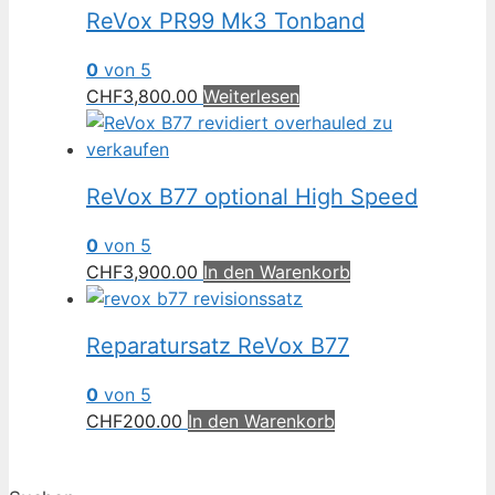
ReVox PR99 Mk3 Tonband
0
von 5
CHF
3,800.00
Weiterlesen
ReVox B77 optional High Speed
0
von 5
CHF
3,900.00
In den Warenkorb
Reparatursatz ReVox B77
0
von 5
CHF
200.00
In den Warenkorb