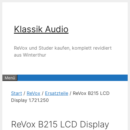
Zum
Inhalt
springen
Klassik Audio
ReVox und Studer kaufen, komplett revidiert
aus Winterthur
Menü
Start
/
ReVox
/
Ersatzteile
/ ReVox B215 LCD
Display 1.721.250
ReVox B215 LCD Display