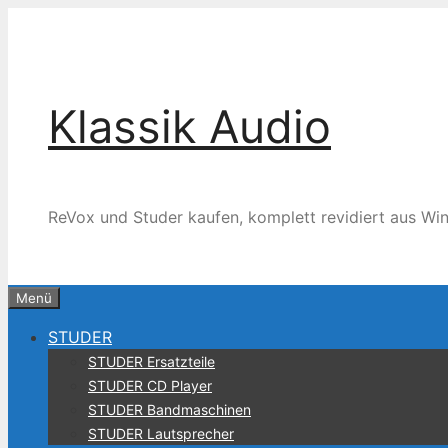
Zum
Inhalt
springen
Klassik Audio
ReVox und Studer kaufen, komplett revidiert aus Win
Menü
STUDER
STUDER Ersatzteile
STUDER CD Player
STUDER Bandmaschinen
STUDER Lautsprecher