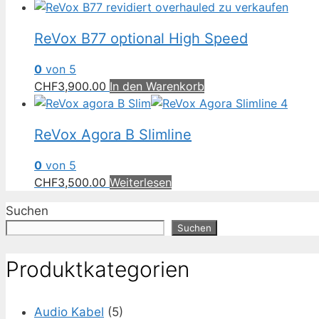
ReVox B77 optional High Speed
0
von 5
CHF
3,900.00
In den Warenkorb
ReVox Agora B Slimline
0
von 5
CHF
3,500.00
Weiterlesen
Suchen
Suchen
Produktkategorien
Audio Kabel
(5)