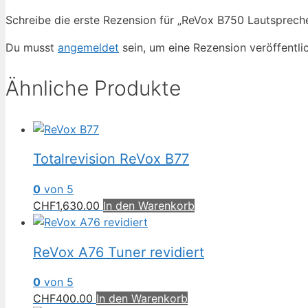
Schreibe die erste Rezension für „ReVox B750 Lautsprech
Du musst
angemeldet
sein, um eine Rezension veröffentli
Ähnliche Produkte
Totalrevision ReVox B77
0
von 5
CHF
1,630.00
In den Warenkorb
ReVox A76 Tuner revidiert
0
von 5
CHF
400.00
In den Warenkorb