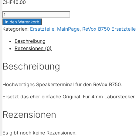
CHF
40.00
ReVox
B750
In den Warenkorb
Lautsprecheranschlüsse
Kategorien:
Ersatzteile
,
MainPage
,
ReVox B750 Ersatzteile
Menge
Beschreibung
Rezensionen (0)
Beschreibung
Hochwertiges Speakerterminal für den ReVox B750.
Ersetzt das eher einfache Original. Für 4mm Laborstecke
Rezensionen
Es gibt noch keine Rezensionen.