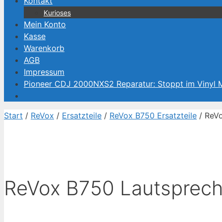
Kontakt
Kurioses
Mein Konto
Kasse
Warenkorb
AGB
Impressum
Pioneer CDJ 2000NXS2 Reparatur: Stoppt im Vinyl
Start
/
ReVox
/
Ersatzteile
/
ReVox B750 Ersatzteile
/ ReVo
ReVox B750 Lautsprech