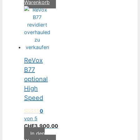
Warenkorb
ReVox
B77
optional
High
Speed
0
von 5
CHF
3,900.00
In den