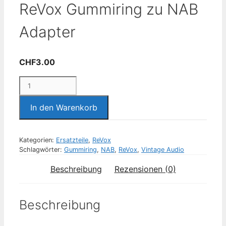
ReVox Gummiring zu NAB
Adapter
CHF
3.00
ReVox
Gummiring
zu
In den Warenkorb
NAB
Adapter
Kategorien:
Ersatzteile
,
ReVox
Menge
Schlagwörter:
Gummiring
,
NAB
,
ReVox
,
Vintage Audio
Beschreibung
Rezensionen (0)
Beschreibung