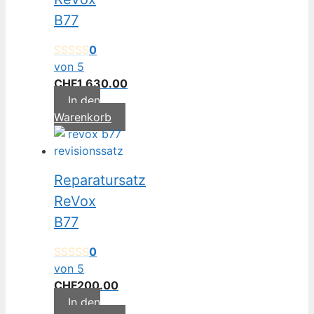
B77
0
von 5
CHF
1,630.00
In den
Warenkorb
Reparatursatz
ReVox
B77
0
von 5
CHF
200.00
In den